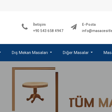
İletişim
E-Posta
+90 543 658 4947
info@masacesitle
Dış Mekan Masaları
Diğer Masalar
Masa
Alüminyum Mas
Paslanmaz Mas