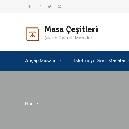
Skip
to
Facebook
Instagram
Twitter
Pinterest
content
Masa Çeşitleri
Şık ve Kaliteli Masalar
Ahşap Masalar
İşletmeye Göre Masalar
Home