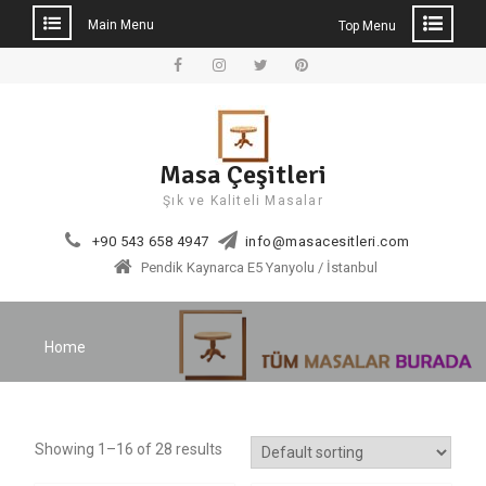
Main Menu
Top Menu
Skip
to
Facebook
Instagram
Twitter
Pinterest
content
Masa Çeşitleri
Şık ve Kaliteli Masalar
+90 543 658 4947
info@masacesitleri.com
Pendik Kaynarca E5 Yanyolu / İstanbul
Home
Showing 1–16 of 28 results