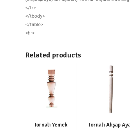
</tr>
</tbody>
</table>
<hr>
Related products
Tornalı Yemek
Tornalı Ahşap Ay