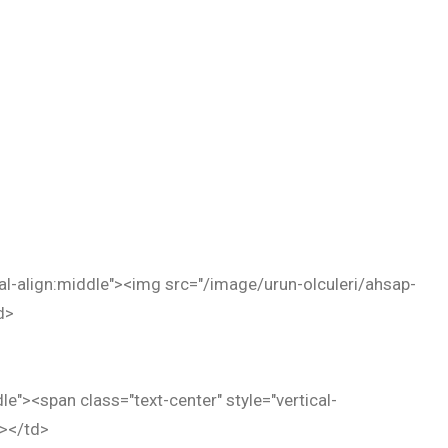
ical-align:middle"><img src="/image/urun-olculeri/ahsap-
d>
dle"><span class="text-center" style="vertical-
n></td>