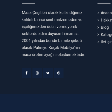
Masa Çeşitleri olarak kullandığımız
Anasa
kaliteli birinci sınıf malzemeden ve
Hakkı
işçiliğimizden ödün vermeyerek
Blog
sektörde adını duyuran firmamız,
Katego
2001 yılından beridir bir aile şirketi
İletiş
olarak Palmiye Koçak Mobilya’nın
masa üretim ayağını oluşturmaktadır.
Facebook
Instagram
Twitter
Pinterest