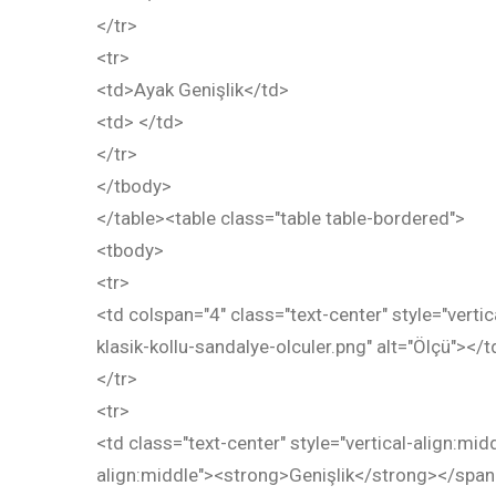
</tr>
<tr>
<td>Ayak Genişlik</td>
<td> </td>
</tr>
</tbody>
</table><table class="table table-bordered">
<tbody>
<tr>
<td colspan="4" class="text-center" style="vert
klasik-kollu-sandalye-olculer.png" alt="Ölçü"></t
</tr>
<tr>
<td class="text-center" style="vertical-align:mid
align:middle"><strong>Genişlik</strong></spa