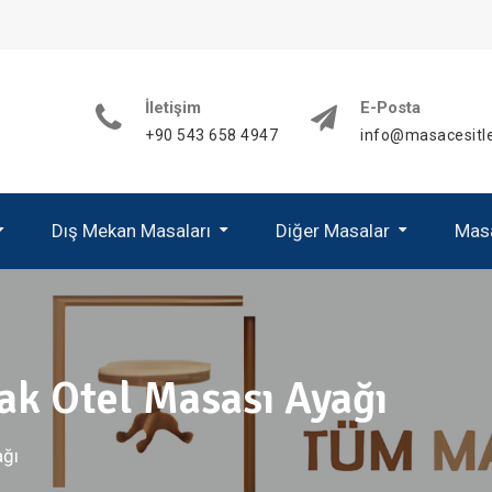
İletişim
E-Posta
+90 543 658 4947
info@masacesitle
Dış Mekan Masaları
Diğer Masalar
Masa
Alüminyum Mas
Paslanmaz Mas
ak Otel Masası Ayağı
ağı