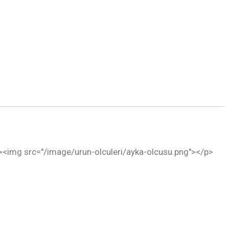
p><img src="/image/urun-olculeri/ayka-olcusu.png"></p>