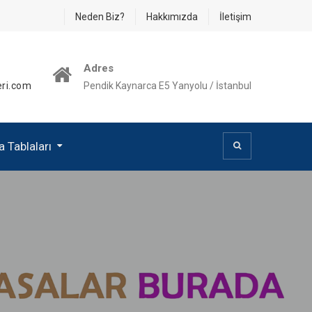
Neden Biz?
Hakkımızda
İletişim
Adres
ri.com
Pendik Kaynarca E5 Yanyolu / İstanbul
 Tablaları
a Tablası
a Tablası