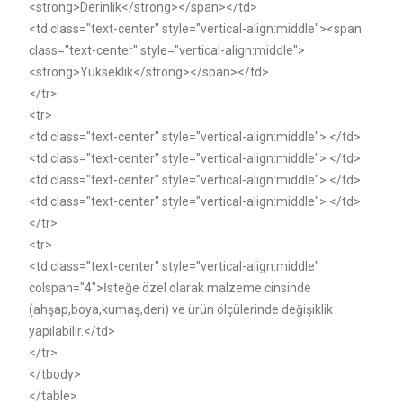
<strong>Derinlik</strong></span></td>
<td class="text-center" style="vertical-align:middle"><span
class="text-center" style="vertical-align:middle">
<strong>Yükseklik</strong></span></td>
</tr>
<tr>
<td class="text-center" style="vertical-align:middle"> </td>
<td class="text-center" style="vertical-align:middle"> </td>
<td class="text-center" style="vertical-align:middle"> </td>
<td class="text-center" style="vertical-align:middle"> </td>
</tr>
<tr>
<td class="text-center" style="vertical-align:middle"
colspan="4">İsteğe özel olarak malzeme cinsinde
(ahşap,boya,kumaş,deri) ve ürün ölçülerinde değişiklik
yapılabilir.</td>
</tr>
</tbody>
</table>