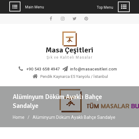
Main Menu
Top Menu
Skip
to
Facebook
Instagram
Twitter
Pinterest
content
Masa Çeşitleri
Şık ve Kaliteli Masalar
+90 543 658 4947
info@masacesitleri.com
Pendik Kaynarca E5 Yanyolu / İstanbul
Alüminyum Döküm Ayaklı Bahçe
Sandalye
Home
Alüminyum Döküm Ayaklı Bahçe Sandalye