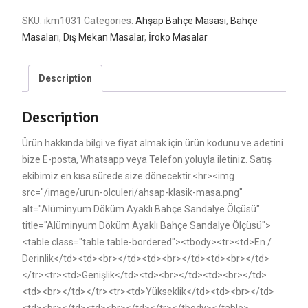
SKU:
ikm1031
Categories:
Ahşap Bahçe Masası
,
Bahçe
Masaları
,
Dış Mekan Masalar
,
İroko Masalar
Description
Description
Ürün hakkında bilgi ve fiyat almak için ürün kodunu ve adetini
bize E-posta, Whatsapp veya Telefon yoluyla iletiniz. Satış
ekibimiz en kısa sürede size dönecektir.<hr><img
src="/image/urun-olculeri/ahsap-klasik-masa.png"
alt="Alüminyum Döküm Ayaklı Bahçe Sandalye Ölçüsü"
title="Alüminyum Döküm Ayaklı Bahçe Sandalye Ölçüsü">
<table class="table table-bordered"><tbody><tr><td>En /
Derinlik</td><td><br></td><td><br></td><td><br></td>
</tr><tr><td>Genişlik</td><td><br></td><td><br></td>
<td><br></td></tr><tr><td>Yükseklik</td><td><br></td>