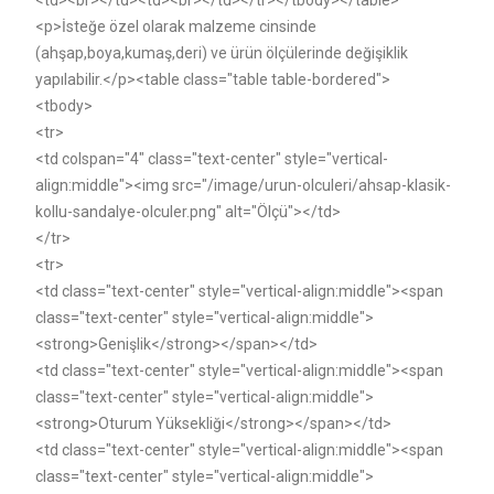
<td><br></td><td><br></td></tr></tbody></table>
<p>İsteğe özel olarak malzeme cinsinde
(ahşap,boya,kumaş,deri) ve ürün ölçülerinde değişiklik
yapılabilir.</p><table class="table table-bordered">
<tbody>
<tr>
<td colspan="4" class="text-center" style="vertical-
align:middle"><img src="/image/urun-olculeri/ahsap-klasik-
kollu-sandalye-olculer.png" alt="Ölçü"></td>
</tr>
<tr>
<td class="text-center" style="vertical-align:middle"><span
class="text-center" style="vertical-align:middle">
<strong>Genişlik</strong></span></td>
<td class="text-center" style="vertical-align:middle"><span
class="text-center" style="vertical-align:middle">
<strong>Oturum Yüksekliği</strong></span></td>
<td class="text-center" style="vertical-align:middle"><span
class="text-center" style="vertical-align:middle">