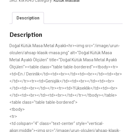
SKU:
ktk9045
Category:
Kütük Masalar
Description
Description
Doğal Kütük Masa Metal Ayaklı<hr><img src="/image/urun-
olculeri/ahsap-klasik-masa.png" alt="Doğal Kütük Masa
Metal Ayaklı Ölçüleri" title="Doğal Kütük Masa Metal Ayaklı
Ölçüleri"><table class="table table-bordered"><tbody><tr>
<td>En / Derinlik</td><td><br></td><td><br></td><td><br>
</td></tr><tr><td>Genişlik</td><td><br></td><td><br>
</td><td><br></td></tr><tr><td>Yükseklik</td><td><br>
</td><td><br></td><td><br></td></tr></tbody></table>
<table class="table table-bordered">
<tbody>
<tr>
<td colspan="4" class="text-center" style="vertical-
align:middle"><img src="/image/urun-olculeri/ahsap-klasik-