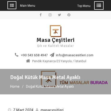
Main Menu
Top Menu
Skip
to
Facebook
Instagram
Twitter
Pinterest
content
Masa Çeşitleri
Şık ve Kaliteli Masalar
+90 543 658 4947
info@masacesitleri.com
Pendik Kaynarca E5 Yanyolu / İstanbul
Doğal Kütük Masa Metal Ayaklı
Home
Doğal Kütük Masa Metal Ayaklı
7 Mart 2024
masacesitleri