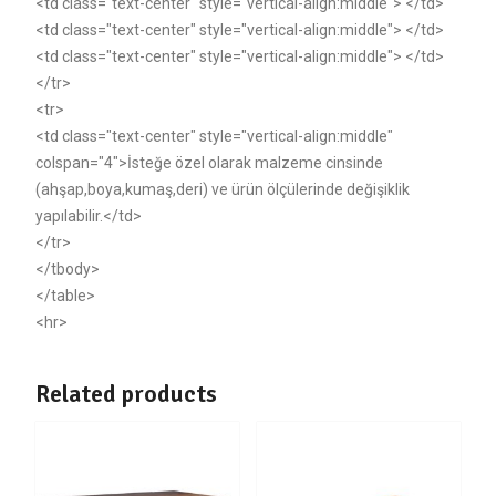
<td class="text-center" style="vertical-align:middle"> </td>
<td class="text-center" style="vertical-align:middle"> </td>
<td class="text-center" style="vertical-align:middle"> </td>
</tr>
<tr>
<td class="text-center" style="vertical-align:middle"
colspan="4">İsteğe özel olarak malzeme cinsinde
(ahşap,boya,kumaş,deri) ve ürün ölçülerinde değişiklik
yapılabilir.</td>
</tr>
</tbody>
</table>
<hr>
Related products