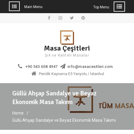
Main Menu
Top Menu
Skip
to
Facebook
Instagram
Twitter
Pinterest
content
Masa Çeşitleri
Şık ve Kaliteli Masalar
+90 543 658 4947
info@masacesitleri.com
Pendik Kaynarca E5 Yanyolu / İstanbul
Güllü Ahşap Sandalye ve Beyaz
Ekonomik Masa Takımı
Home
Güllü Ahşap Sandalye ve Beyaz Ekonomik Masa Takımı