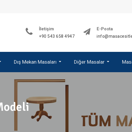
İletişim
E-Posta
+90 543 658 4947
info@masacesitle
Dış Mekan Masaları
Diğer Masalar
Masa
Alüminyum Mas
Paslanmaz Mas
Modeli