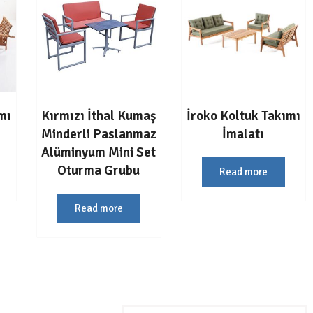
mı
Kırmızı İthal Kumaş
İroko Koltuk Takımı
Minderli Paslanmaz
İmalatı
Alüminyum Mini Set
Oturma Grubu
Read more
Read more