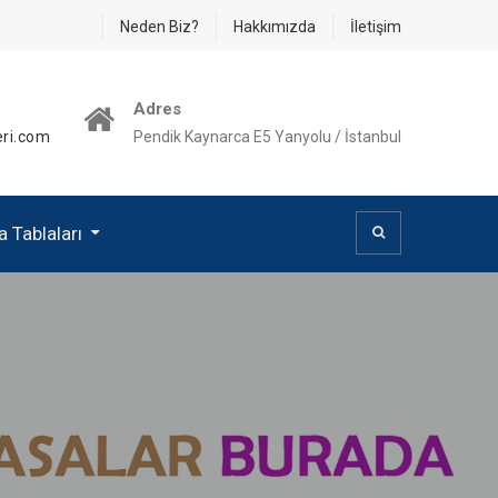
Neden Biz?
Hakkımızda
İletişim
Adres
ri.com
Pendik Kaynarca E5 Yanyolu / İstanbul
 Tablaları
a Tablası
a Tablası