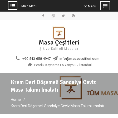
Main Menu
Top Menu
Skip
to
Facebook
Instagram
Twitter
Pinterest
content
Masa Çeşitleri
Şık ve Kaliteli Masalar
+90 543 658 4947
info@masacesitleri.com
Pendik Kaynarca E5 Yanyolu / İstanbul
Krem Deri Döşemeli Sandalye Ceviz
Masa Takımı İmalatı
Home
Krem Deri Döşemeli Sandalye Ceviz Masa Takımı İmalatı