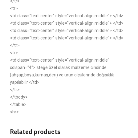
</tr>
<tr>
<td class="text-center" style="vertical-align:middle"> </td>
<td class="text-center" style="vertical-align:middle"> </td>
<td class="text-center" style="vertical-align:middle"> </td>
<td class="text-center" style="vertical-align:middle"> </td>
</tr>
<tr>
<td class="text-center" style="vertical-align:middle"
colspan="4">İsteğe özel olarak malzeme cinsinde
(ahşap,boya,kumaş,deri) ve ürün ölçülerinde değişiklik
yapılabilir.</td>
</tr>
</tbody>
</table>
<hr>
Related products