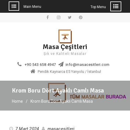
Main Menu
Top Menu
Skip
to
Facebook
Instagram
Twitter
Pinterest
content
Masa Çeşitleri
Şık ve Kaliteli Masalar
+90 543 658 4947
info@masacesitleri.com
Pendik Kaynarca E5 Yanyolu / İstanbul
Krom Boru Dört Ayaklı Camlı Masa
Home
Krom Boru Dört Ayaklı Camlı Masa
7 Mart 2024
masacesitleri