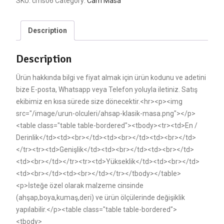
SKU:
cms06
Category:
Cam Masa
Description
Description
Ürün hakkında bilgi ve fiyat almak için ürün kodunu ve adetini
bize E-posta, Whatsapp veya Telefon yoluyla iletiniz. Satış
ekibimiz en kısa sürede size dönecektir.<hr><p><img
src="/image/urun-olculeri/ahsap-klasik-masa.png"></p>
<table class="table table-bordered"><tbody><tr><td>En /
Derinlik</td><td><br></td><td><br></td><td><br></td>
</tr><tr><td>Genişlik</td><td><br></td><td><br></td>
<td><br></td></tr><tr><td>Yükseklik</td><td><br></td>
<td><br></td><td><br></td></tr></tbody></table>
<p>İsteğe özel olarak malzeme cinsinde
(ahşap,boya,kumaş,deri) ve ürün ölçülerinde değişiklik
yapılabilir.</p><table class="table table-bordered">
<tbody>