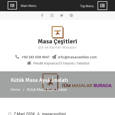
Main Menu
Top Menu
Skip
to
Facebook
Instagram
Twitter
Pinterest
content
Masa Çeşitleri
Şık ve Kaliteli Masalar
+90 543 658 4947
info@masacesitleri.com
Pendik Kaynarca E5 Yanyolu / İstanbul
Kütük Masa Ayak İmalatı
Home
Kütük Masa Ayak İmalatı
7 Mart 2024
masacesitleri