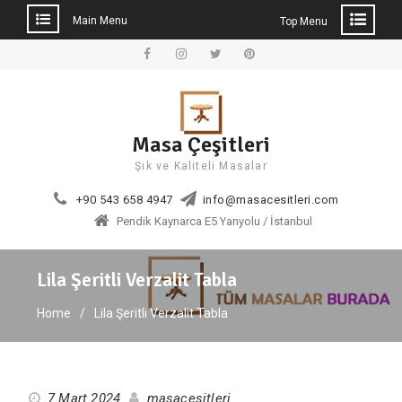
Main Menu
Top Menu
Skip
to
Facebook
Instagram
Twitter
Pinterest
content
Masa Çeşitleri
Şık ve Kaliteli Masalar
+90 543 658 4947
info@masacesitleri.com
Pendik Kaynarca E5 Yanyolu / İstanbul
Lila Şeritli Verzalit Tabla
Home
Lila Şeritli Verzalit Tabla
7 Mart 2024
masacesitleri