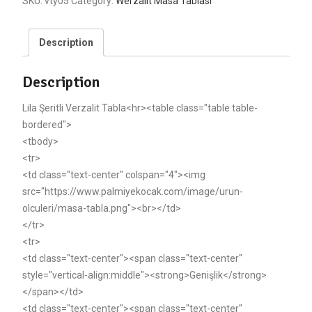
SKU:
vty05
Category:
Werzalit Masa Tablası
Description
Description
Lila Şeritli Verzalit Tabla<hr><table class="table table-
bordered">
<tbody>
<tr>
<td class="text-center" colspan="4"><img
src="https://www.palmiyekocak.com/image/urun-
olculeri/masa-tabla.png"><br></td>
</tr>
<tr>
<td class="text-center"><span class="text-center"
style="vertical-align:middle"><strong>Genişlik</strong>
</span></td>
<td class="text-center"><span class="text-center"