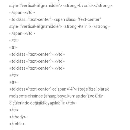
style="vertical-align:middle"><strong>Uzunluk</strong>
</span></td>
<td class="text-center"><span class="text-center"
style="vertical-align:middle"><strong>Kalınlık</strong>
</span></td>
</tr>
<tr>
<td class="text-center"> </td>
<td class="text-center"> </td>
<td class="text-center"> </td>
</tr>
<tr>
<td class="text-center" colspan="4">İsteğe özel olarak
malzeme cinsinde (ahşap,boya,kumaş,deri) ve ürün
ölçülerinde değişiklik yapılabilir.</td>
</tr>
</tbody>
</table>