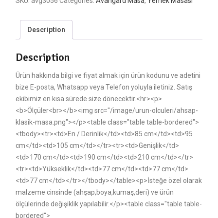
SKU:
avg3056
Categories:
Avangard Masa
,
Yemek Masası
Description
Description
Ürün hakkında bilgi ve fiyat almak için ürün kodunu ve adetini
bize E-posta, Whatsapp veya Telefon yoluyla iletiniz. Satış
ekibimiz en kısa sürede size dönecektir.<hr><p>
<b>Ölçüler<br></b><img src="/image/urun-olculeri/ahsap-
klasik-masa.png"></p><table class="table table-bordered">
<tbody><tr><td>En / Derinlik</td><td>85 cm</td><td>95
cm</td><td>105 cm</td></tr><tr><td>Genişlik</td>
<td>170 cm</td><td>190 cm</td><td>210 cm</td></tr>
<tr><td>Yükseklik</td><td>77 cm</td><td>77 cm</td>
<td>77 cm</td></tr></tbody></table><p>İsteğe özel olarak
malzeme cinsinde (ahşap,boya,kumaş,deri) ve ürün
ölçülerinde değişiklik yapılabilir.</p><table class="table table-
bordered">