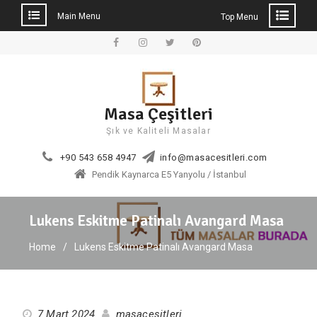
Main Menu
Top Menu
Skip
to
Facebook
Instagram
Twitter
Pinterest
content
Masa Çeşitleri
Şık ve Kaliteli Masalar
+90 543 658 4947
info@masacesitleri.com
Pendik Kaynarca E5 Yanyolu / İstanbul
Lukens Eskitme Patinalı Avangard Masa
Home
Lukens Eskitme Patinalı Avangard Masa
7 Mart 2024
masacesitleri