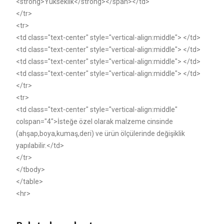
<strong>Yükseklik</strong></span></td>
</tr>
<tr>
<td class="text-center" style="vertical-align:middle"> </td>
<td class="text-center" style="vertical-align:middle"> </td>
<td class="text-center" style="vertical-align:middle"> </td>
<td class="text-center" style="vertical-align:middle"> </td>
</tr>
<tr>
<td class="text-center" style="vertical-align:middle"
colspan="4">İsteğe özel olarak malzeme cinsinde
(ahşap,boya,kumaş,deri) ve ürün ölçülerinde değişiklik
yapılabilir.</td>
</tr>
</tbody>
</table>
<hr>