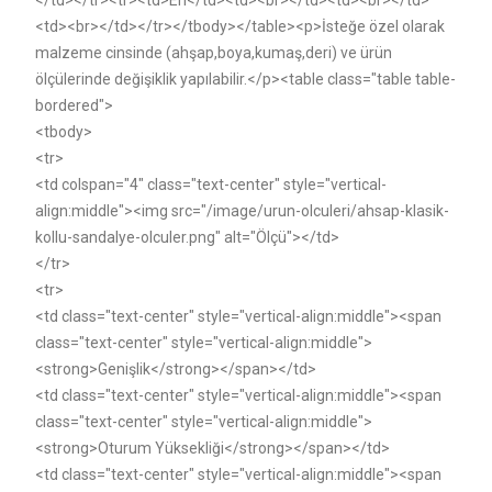
</td></tr><tr><td>En</td><td><br></td><td><br></td>
<td><br></td></tr></tbody></table><p>İsteğe özel olarak
malzeme cinsinde (ahşap,boya,kumaş,deri) ve ürün
ölçülerinde değişiklik yapılabilir.</p><table class="table table-
bordered">
<tbody>
<tr>
<td colspan="4" class="text-center" style="vertical-
align:middle"><img src="/image/urun-olculeri/ahsap-klasik-
kollu-sandalye-olculer.png" alt="Ölçü"></td>
</tr>
<tr>
<td class="text-center" style="vertical-align:middle"><span
class="text-center" style="vertical-align:middle">
<strong>Genişlik</strong></span></td>
<td class="text-center" style="vertical-align:middle"><span
class="text-center" style="vertical-align:middle">
<strong>Oturum Yüksekliği</strong></span></td>
<td class="text-center" style="vertical-align:middle"><span