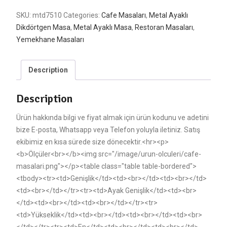
SKU:
mtd7510
Categories:
Cafe Masaları
,
Metal Ayaklı
Dikdörtgen Masa
,
Metal Ayaklı Masa
,
Restoran Masaları
,
Yemekhane Masaları
Description
Description
Ürün hakkında bilgi ve fiyat almak için ürün kodunu ve adetini
bize E-posta, Whatsapp veya Telefon yoluyla iletiniz. Satış
ekibimiz en kısa sürede size dönecektir.<hr><p>
<b>Ölçüler<br></b><img src="/image/urun-olculeri/cafe-
masalari.png"></p><table class="table table-bordered">
<tbody><tr><td>Genişlik</td><td><br></td><td><br></td>
<td><br></td></tr><tr><td>Ayak Genişlik</td><td><br>
</td><td><br></td><td><br></td></tr><tr>
<td>Yükseklik</td><td><br></td><td><br></td><td><br>