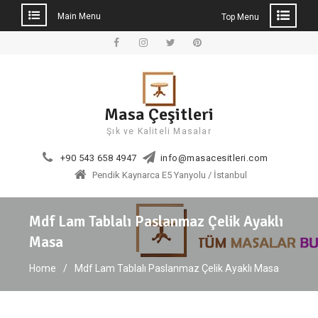
Main Menu
Top Menu
Skip
to
Facebook
Instagram
Twitter
Pinterest
content
Masa Çeşitleri
Şık ve Kaliteli Masalar
+90 543 658 4947
info@masacesitleri.com
Pendik Kaynarca E5 Yanyolu / İstanbul
Mdf Lam Tablalı Paslanmaz Çelik Ayaklı
Masa
Home
Mdf Lam Tablalı Paslanmaz Çelik Ayaklı Masa