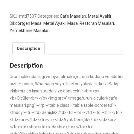
SKU:
mtd7507
Categories:
Cafe Masaları
,
Metal Ayaklı
Dikdörtgen Masa
,
Metal Ayaklı Masa
,
Restoran Masaları
,
Yemekhane Masaları
Description
Description
Ürün hakkında bilgi ve fiyat almak için ürün kodunu ve adetini
bize E-posta, Whatsapp veya Telefon yoluyla iletiniz. Satış
ekibimiz en kısa sürede size dönecektir.<hr><p>
<b>Ölçüler<br></b><img src="/image/urun-olculeri/cafe-
masalari.png"></p><table class="table table-bordered">
<tbody><tr><td>Genişlik</td><td><br></td><td><br></td>
<td><br></td></tr><tr><td>Ayak Genişlik</td><td><br>
</td><td><br></td><td><br></td></tr><tr>