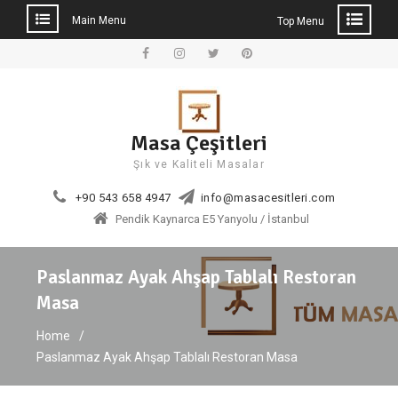
Main Menu
Top Menu
Skip
to
Facebook
Instagram
Twitter
Pinterest
content
Masa Çeşitleri
Şık ve Kaliteli Masalar
+90 543 658 4947
info@masacesitleri.com
Pendik Kaynarca E5 Yanyolu / İstanbul
Paslanmaz Ayak Ahşap Tablalı Restoran
Masa
Home
Paslanmaz Ayak Ahşap Tablalı Restoran Masa