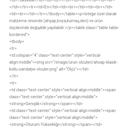
<td>Yükseklik</td><td><br></td><td><br></td><td><br>
</td></tr><tr><td>En</td><td><br></td><td><br></td>
<td><br></td></tr></tbody></table><p>İsteğe özel olarak
malzeme cinsinde (ahşap,boya,kumaş,deri) ve ürün
ölçülerinde değişiklik yapılabilir.</p><table class="table table-
bordered">
<tbody>
<tr>
<td colspan="4" class="text-center" style="vertical-
align:middle"><img src="/image/urun-olculeri/ahsap-klasik-
kollu-sandalye-olculer.png" alt="Ölçü"></td>
</tr>
<tr>
<td class="text-center" style="vertical-align:middle"><span
class="text-center" style="vertical-align:middle">
<strong>Genişlik</strong></span></td>
<td class="text-center" style="vertical-align:middle"><span
class="text-center" style="vertical-align:middle">
<strong>Oturum Yüksekliği</strong></span></td>