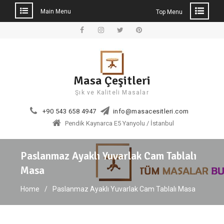
Main Menu
Top Menu
Skip
to
Facebook
Instagram
Twitter
Pinterest
content
Masa Çeşitleri
Şık ve Kaliteli Masalar
+90 543 658 4947
info@masacesitleri.com
Pendik Kaynarca E5 Yanyolu / İstanbul
Paslanmaz Ayaklı Yuvarlak Cam Tablalı
Masa
Home
Paslanmaz Ayaklı Yuvarlak Cam Tablalı Masa