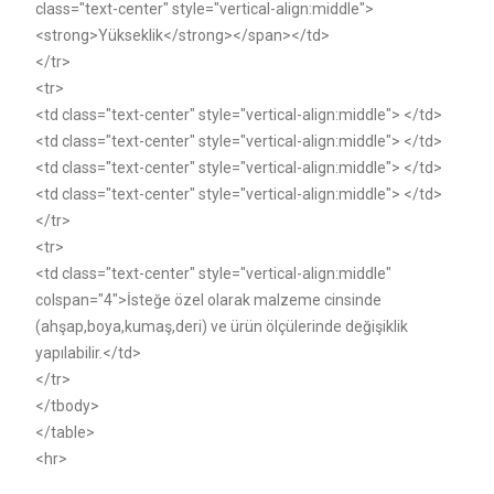
class="text-center" style="vertical-align:middle">
<strong>Yükseklik</strong></span></td>
</tr>
<tr>
<td class="text-center" style="vertical-align:middle"> </td>
<td class="text-center" style="vertical-align:middle"> </td>
<td class="text-center" style="vertical-align:middle"> </td>
<td class="text-center" style="vertical-align:middle"> </td>
</tr>
<tr>
<td class="text-center" style="vertical-align:middle"
colspan="4">İsteğe özel olarak malzeme cinsinde
(ahşap,boya,kumaş,deri) ve ürün ölçülerinde değişiklik
yapılabilir.</td>
</tr>
</tbody>
</table>
<hr>