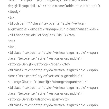
cinsinde (ahşap,boya,kumaş,deri) ve ürün ölçülerinde
değişiklik yapılabilir.</p><table class="table table-bordered">
<tbody>
<tr>
<td colspan="4" class="text-center" style="vertical-
align:middle"><img src="/image/urun-olculeri/ahsap-klasik-
kollu-sandalye-olculer.png" alt="Ölçü"></td>
</tr>
<tr>
<td class="text-center" style="vertical-align:middle"><span
class="text-center" style="vertical-align:middle">
<strong>Genişlik</strong></span></td>
<td class="text-center" style="vertical-align:middle"><span
class="text-center" style="vertical-align:middle">
<strong>Oturum Yüksekliği</strong></span></td>
<td class="text-center" style="vertical-align:middle"><span
class="text-center" style="vertical-align:middle">
<strong>Derinlik</strong></span></td>
<td class="text-center" style="vertical-align:middle"><span