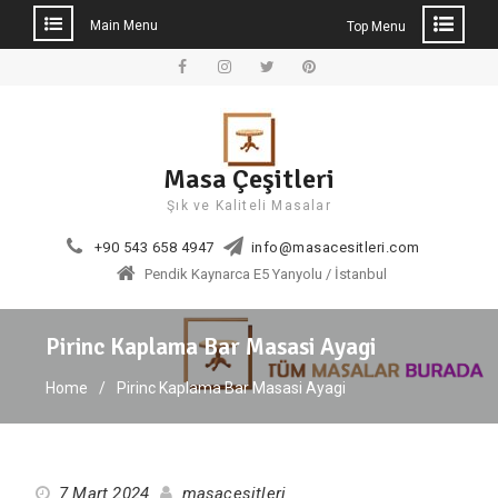
Main Menu
Top Menu
Skip
to
Facebook
Instagram
Twitter
Pinterest
content
Masa Çeşitleri
Şık ve Kaliteli Masalar
+90 543 658 4947
info@masacesitleri.com
Pendik Kaynarca E5 Yanyolu / İstanbul
Pirinc Kaplama Bar Masasi Ayagi
Home
Pirinc Kaplama Bar Masasi Ayagi
7 Mart 2024
masacesitleri