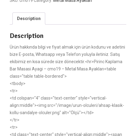
SKU:
cmo19
Category:
Metal Masa Ayakları
Description
Description
Ürün hakkında bilgi ve fiyat almak için ürün kodunu ve adetini
bize E-posta, Whatsapp veya Telefon yoluyla iletiniz. Satış
ekibimiz en kısa sürede size dönecektir.<hr>Pirinc Kaplama
Bar Masasi Ayagi – cmo19 – Metal Masa Ayakları<table
class="table table-bordered">
<tbody>
<tr>
<td colspan="4" class="text-center" style="vertical-
align:middle"><img src="/image/urun-olculeri/ahsap-klasik-
kollu-sandalye-olculer.png" alt="Ölçü"></td>
</tr>
<tr>
<td class="text-center" style="vertical-align:middle"><span