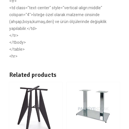
<tr>
<td class="text-center" style="vertical-align:middle"
colspan="4">İsteğe özel olarak malzeme cinsinde
(ahşap,boya,kumaş,deri) ve ürün ölçülerinde değişiklik
yapılabilir.</td>
</tr>
</tbody>
</table>
<hr>
Related products