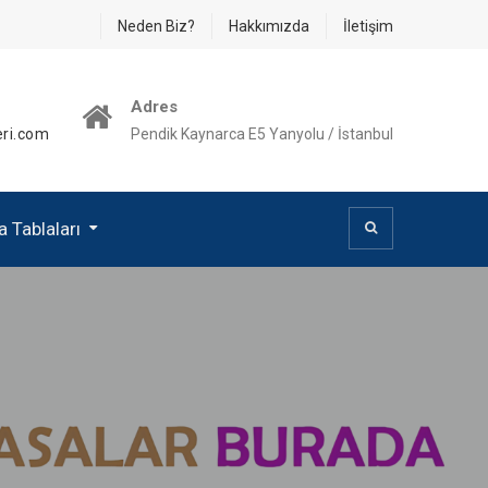
Neden Biz?
Hakkımızda
İletişim
Adres
ri.com
Pendik Kaynarca E5 Yanyolu / İstanbul
 Tablaları
a Tablası
a Tablası