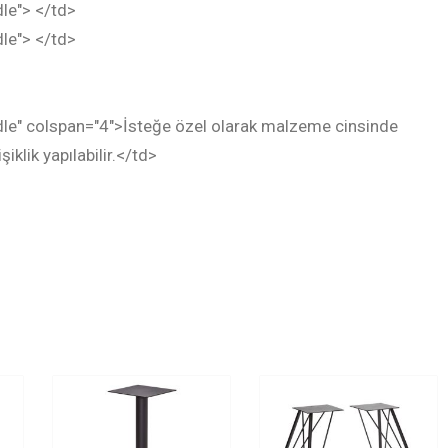
dle"> </td>
dle"> </td>
ddle" colspan="4">İsteğe özel olarak malzeme cinsinde
klik yapılabilir.</td>