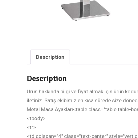
Description
Description
Ürün hakkında bilgi ve fiyat almak için ürün kod
iletiniz. Satış ekibimiz en kısa sürede size dö
Metal Masa Ayakları<table class="table table-bo
<tbody>
<tr>
<td colspan="4" class="text-center" style="vert