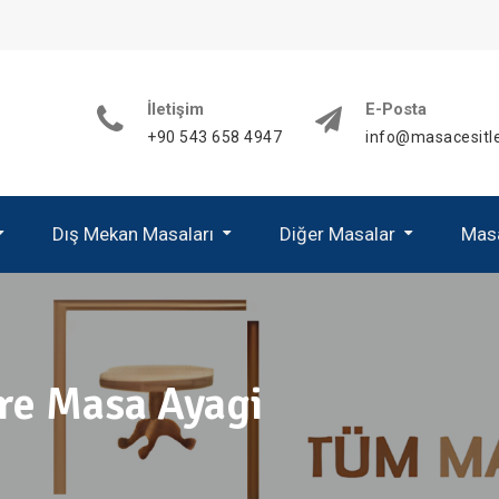
İletişim
E-Posta
+90 543 658 4947
info@masacesitle
Dış Mekan Masaları
Diğer Masalar
Masa
Alüminyum Mas
Paslanmaz Mas
re Masa Ayagi