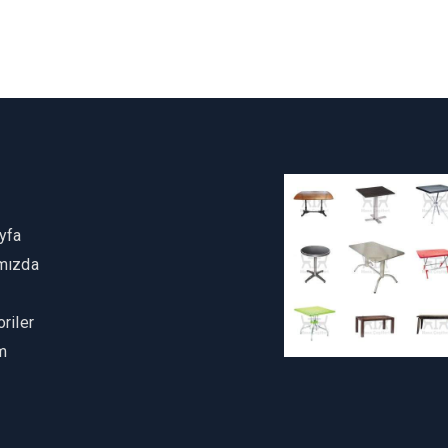
yfa
mızda
riler
im