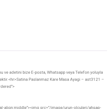
unu ve adetini bize E-posta, Whatsapp veya Telefon yoluyla
necektir.<hr>Satina Paslanmaz Kare Masa Ayagi – ast3121 –
rdered">
ical-align:middle"><img src="/image/urun-olculeri/ahsap-