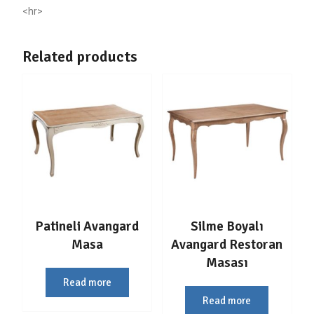
<hr>
Related products
Patineli Avangard
Silme Boyalı
Masa
Avangard Restoran
Masası
Read more
Read more