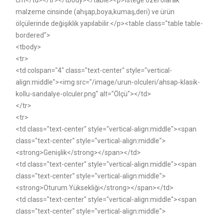
cm</td></tr></tbody></table><p>İsteğe özel olarak
malzeme cinsinde (ahşap,boya,kumaş,deri) ve ürün
ölçülerinde değişiklik yapılabilir.</p><table class="table table-
bordered">
<tbody>
<tr>
<td colspan="4" class="text-center" style="vertical-
align:middle"><img src="/image/urun-olculeri/ahsap-klasik-
kollu-sandalye-olculer.png" alt="Ölçü"></td>
</tr>
<tr>
<td class="text-center" style="vertical-align:middle"><span
class="text-center" style="vertical-align:middle">
<strong>Genişlik</strong></span></td>
<td class="text-center" style="vertical-align:middle"><span
class="text-center" style="vertical-align:middle">
<strong>Oturum Yüksekliği</strong></span></td>
<td class="text-center" style="vertical-align:middle"><span
class="text-center" style="vertical-align:middle">