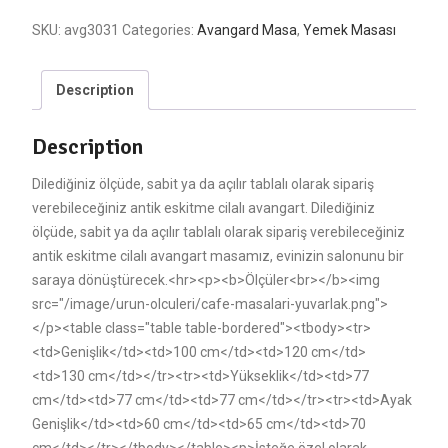
SKU:
avg3031
Categories:
Avangard Masa
,
Yemek Masası
Description
Description
Dilediğiniz ölçüde, sabit ya da açılır tablalı olarak sipariş
verebileceğiniz antik eskitme cilalı avangart. Dilediğiniz
ölçüde, sabit ya da açılır tablalı olarak sipariş verebileceğiniz
antik eskitme cilalı avangart masamız, evinizin salonunu bir
saraya dönüştürecek.<hr><p><b>Ölçüler<br></b><img
src="/image/urun-olculeri/cafe-masalari-yuvarlak.png">
</p><table class="table table-bordered"><tbody><tr>
<td>Genişlik</td><td>100 cm</td><td>120 cm</td>
<td>130 cm</td></tr><tr><td>Yükseklik</td><td>77
cm</td><td>77 cm</td><td>77 cm</td></tr><tr><td>Ayak
Genişlik</td><td>60 cm</td><td>65 cm</td><td>70