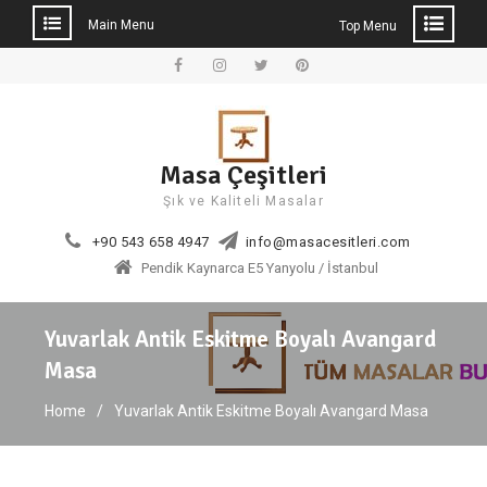
Main Menu
Top Menu
Skip
to
Facebook
Instagram
Twitter
Pinterest
content
Masa Çeşitleri
Şık ve Kaliteli Masalar
+90 543 658 4947
info@masacesitleri.com
Pendik Kaynarca E5 Yanyolu / İstanbul
Yuvarlak Antik Eskitme Boyalı Avangard
Masa
Home
Yuvarlak Antik Eskitme Boyalı Avangard Masa