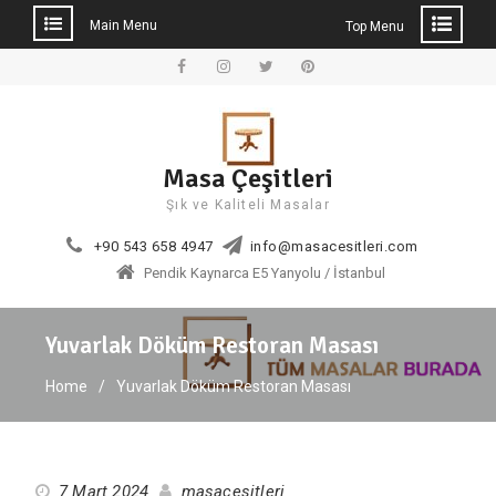
Main Menu
Top Menu
Skip
to
Facebook
Instagram
Twitter
Pinterest
content
Masa Çeşitleri
Şık ve Kaliteli Masalar
+90 543 658 4947
info@masacesitleri.com
Pendik Kaynarca E5 Yanyolu / İstanbul
Yuvarlak Döküm Restoran Masası
Home
Yuvarlak Döküm Restoran Masası
7 Mart 2024
masacesitleri