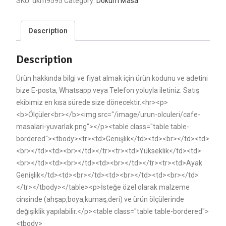
SKU:
dkm9595
Category:
Döküm Masa
Description
Description
Ürün hakkında bilgi ve fiyat almak için ürün kodunu ve adetini
bize E-posta, Whatsapp veya Telefon yoluyla iletiniz. Satış
ekibimiz en kısa sürede size dönecektir.<hr><p>
<b>Ölçüler<br></b><img src="/image/urun-olculeri/cafe-
masalari-yuvarlak.png"></p><table class="table table-
bordered"><tbody><tr><td>Genişlik</td><td><br></td><td>
<br></td><td><br></td></tr><tr><td>Yükseklik</td><td>
<br></td><td><br></td><td><br></td></tr><tr><td>Ayak
Genişlik</td><td><br></td><td><br></td><td><br></td>
</tr></tbody></table><p>İsteğe özel olarak malzeme
cinsinde (ahşap,boya,kumaş,deri) ve ürün ölçülerinde
değişiklik yapılabilir.</p><table class="table table-bordered">
<tbody>