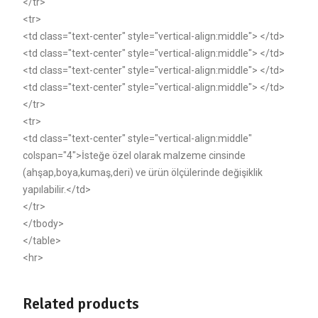
</tr>
<tr>
<td class="text-center" style="vertical-align:middle"> </td>
<td class="text-center" style="vertical-align:middle"> </td>
<td class="text-center" style="vertical-align:middle"> </td>
<td class="text-center" style="vertical-align:middle"> </td>
</tr>
<tr>
<td class="text-center" style="vertical-align:middle"
colspan="4">İsteğe özel olarak malzeme cinsinde
(ahşap,boya,kumaş,deri) ve ürün ölçülerinde değişiklik
yapılabilir.</td>
</tr>
</tbody>
</table>
<hr>
Related products