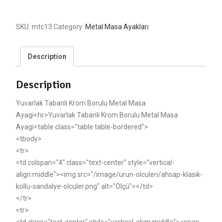
SKU:
mtc13
Category:
Metal Masa Ayakları
Description
Description
Yuvarlak Tabanli Krom Borulu Metal Masa
Ayagi<hr>Yuvarlak Tabanli Krom Borulu Metal Masa
Ayagi<table class="table table-bordered">
<tbody>
<tr>
<td colspan="4" class="text-center" style="vertical-
align:middle"><img src="/image/urun-olculeri/ahsap-klasik-
kollu-sandalye-olculer.png" alt="Ölçü"></td>
</tr>
<tr>