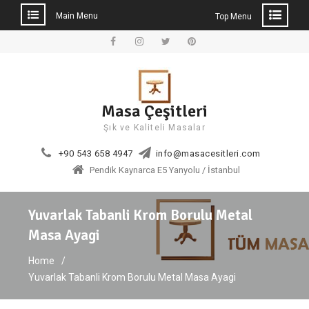
Main Menu
Top Menu
Skip
to
Facebook
Instagram
Twitter
Pinterest
content
Masa Çeşitleri
Şık ve Kaliteli Masalar
+90 543 658 4947
info@masacesitleri.com
Pendik Kaynarca E5 Yanyolu / İstanbul
Yuvarlak Tabanli Krom Borulu Metal
Masa Ayagi
Home
Yuvarlak Tabanli Krom Borulu Metal Masa Ayagi