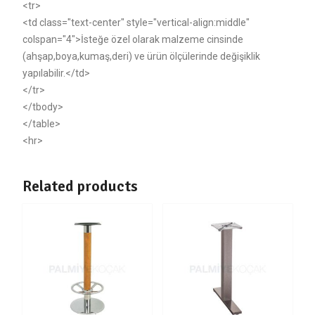
<tr>
<td class="text-center" style="vertical-align:middle"
colspan="4">İsteğe özel olarak malzeme cinsinde
(ahşap,boya,kumaş,deri) ve ürün ölçülerinde değişiklik
yapılabilir.</td>
</tr>
</tbody>
</table>
<hr>
Related products