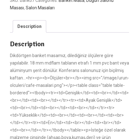
SKU:
bank07
Categories:
Banket Masa
,
Düğün Salonu
Masası
,
Salon Masaları
Description
Description
Dikdörtgen banket masamız, dilediğiniz ölçülere göre
yapılabilir. 18 mm mdflam tablanın etrafı 1 mm pvc bant veya
alüminyum şerit dönülür. Konferans salonunuz için biçilmiş
kaftan…<hr><p><b>Ölçüler<br></b><img src="/image/urun-
olculeri/cafe-masalari.png"></p><table class="table table-
bordered"><tbody><tr><td>Genişlik</td><td><br></td><td>
<br></td><td><br></td></tr><tr><td>Ayak Genişlik</td>
<td><br></td><td><br></td><td><br></td></tr><tr>
<td>Yükseklik</td><td><br></td><td><br></td><td><br>
</td></tr><tr><td>En</td><td><br></td><td><br></td>
<td><br></td></tr></tbody></table><p>İsteğe özel olarak
malzeme cinsinde (ahşap,boya,kumaş,deri) ve ürün