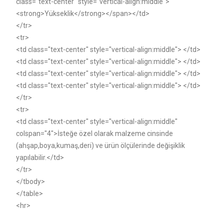
class="text-center" style="vertical-align:middle">
<strong>Yükseklik</strong></span></td>
</tr>
<tr>
<td class="text-center" style="vertical-align:middle"> </td>
<td class="text-center" style="vertical-align:middle"> </td>
<td class="text-center" style="vertical-align:middle"> </td>
<td class="text-center" style="vertical-align:middle"> </td>
</tr>
<tr>
<td class="text-center" style="vertical-align:middle"
colspan="4">İsteğe özel olarak malzeme cinsinde
(ahşap,boya,kumaş,deri) ve ürün ölçülerinde değişiklik
yapılabilir.</td>
</tr>
</tbody>
</table>
<hr>