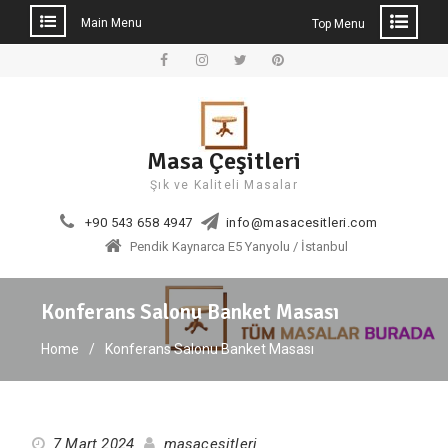
Main Menu
Top Menu
Skip
to
Facebook
Instagram
Twitter
Pinterest
content
Masa Çeşitleri
Şık ve Kaliteli Masalar
+90 543 658 4947
info@masacesitleri.com
Pendik Kaynarca E5 Yanyolu / İstanbul
Konferans Salonu Banket Masası
Home
Konferans Salonu Banket Masası
7 Mart 2024
masacesitleri