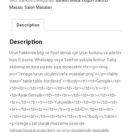
SKU:
bank06
Categories:
Banket Masa
,
Düğün Salonu
Masası
,
Salon Masaları
Description
Description
Ürün hakkında bilgi ve fiyat almak için ürün kodunu ve adetini
bize E-posta, Whatsapp veya Telefon yoluyla iletiniz. Satış
ekibimiz en kısa sürede size dönecektir.<hr><p><img
src="/image/urun-olculeri/cafe-masalari.png"></p><table
class="table table-bordered"><tbody><tr><td>Genişlik</td>
<td><br></td><td><br></td><td><br></td></tr><tr>
<td>Ayak Genişlik</td><td><br></td><td><br></td><td>
<br></td></tr><tr><td>Yükseklik</td><td><br></td><td>
<br></td><td><br></td></tr><tr><td>En</td><td><br>
</td><td><br></td><td><br></td></tr></tbody></table>
<p>İsteğe özel olarak malzeme cinsinde
(ahşap,boya,kumaş,deri) ve ürün ölçülerinde değişiklik