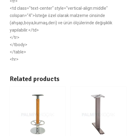
<tr>
<td class="text-center" style="vertical-align:middle"
colspan="4">İsteğe özel olarak malzeme cinsinde
(ahşap,boya,kumaş,deri) ve ürün ölçülerinde değişiklik
yapılabilir.</td>
</tr>
</tbody>
</table>
<hr>
Related products