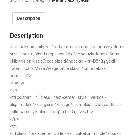
SKU:
mto31
Category:
Metal Masa Ayakları
Description
Description
Ürün hakkında bilgi ve fiyat almak için ürün kodunu ve adetini
bize E-posta, Whatsapp veya Telefon yoluyla iletiniz. Satış
ekibimiz en kısa sürede size dönecektir.<hr>Dönüş Şekilli
Tabanlı Cafe Masa Ayağı<table class="table table-
bordered">
<tbody>
<tr>
<td colspan="4" class="text-center" style="vertical-
align:middle"><img src="/image/urun-olculeri/ahsap-klasik-
kollu-sandalye-olculer.png" alt="Ölçü"></td>
</tr>
<tr>
<td class="text-center" style="vertical-align:middle"><span