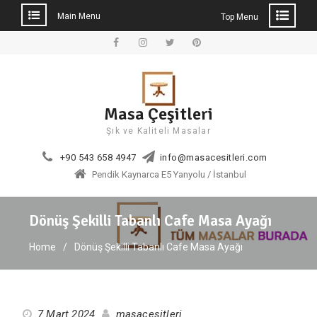
Main Menu
Top Menu
Skip
to
Facebook
Instagram
Twitter
Pinterest
content
Masa Çeşitleri
Şık ve Kaliteli Masalar
+90 543 658 4947
info@masacesitleri.com
Pendik Kaynarca E5 Yanyolu / İstanbul
Dönüş Şekilli Tabanlı Cafe Masa Ayağı
Home
Dönüş Şekilli Tabanlı Cafe Masa Ayağı
7 Mart 2024
masacesitleri