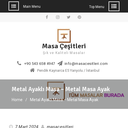
Main Menu
Top Menu
Skip
to
Facebook
Instagram
Twitter
Pinterest
content
Masa Çeşitleri
Şık ve Kaliteli Masalar
+90 543 658 4947
info@masacesitleri.com
Pendik Kaynarca E5 Yanyolu / İstanbul
Metal Ayaklı Masa – Metal Masa Ayak
Home
Metal Ayaklı Masa – Metal Masa Ayak
7 Mart 2024
masacesitleri